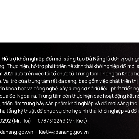
 Hỗ trợ khởi nghiệp đổi mới sáng tạo Đà Nẵng
là đơn vị sự n
g. Thực hiện, hỗ trợ phát triển hệ sinh thái khởi nghiệp đổi mớ
m 2021 dựa trên việc tái tổ chức từ Trung tâm Thông tin Khoa
 Vai trò của trung tâm rất đa dạng, bao gồm việc phát triển th
đến khoa học và công nghệ, xây dựng cơ sở dữ liệu, phát triển n
của Sở. Ngoài ra, Trung tâm còn thực hiện các hoạt động kết nối
i, triển lãm trưng bày sản phẩm khởi nghiệp và đổi mới sáng tạo,
 hạ tầng kỹ thuật để phục vụ cho hệ sinh thái khởi nghiệp và đổi
292 (Mr. Hoi)
- 0787312249 (Mr. Kiet)
danang.gov.vn
- Kietlv@danang.gov.vn