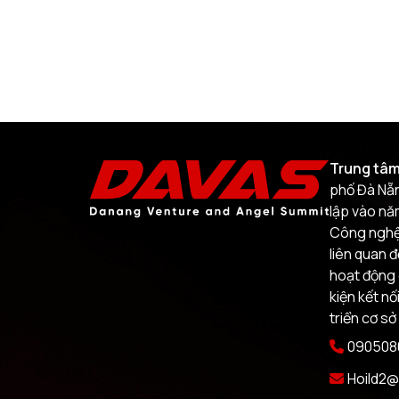
Trung tâm
phố Đà Nẵn
lập vào nă
Công nghệ.
liên quan 
hoạt động 
kiện kết nố
triển cơ sở
0905080
Hoild2@