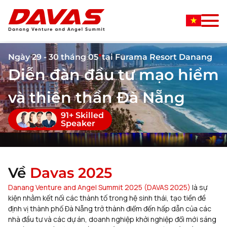
Ngày 29 - 30 tháng 05
*
tại Furama Resort Danang
Diễn đàn đầu tư mạo hiểm
và thiên thần Đà Nẵng
91+ Skilled
Speaker
Về
Davas 2025
Danang Venture and Angel Summit 2025 (DAVAS 2025)
là sự
kiện nhằm kết nối các thành tố trong hệ sinh thái, tạo tiền đề
định vị thành phố Đà Nẵng trở thành điểm đến hấp dẫn của các
nhà đầu tư và các dự án, doanh nghiệp khởi nghiệp đổi mới sáng