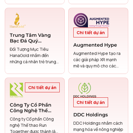
phong, được thiết kế
được thiết kế để kết nối
riêng cho ngành cà phê
chủ nhà với các nhà thầu
trị giá 11,5 tỷ USD của Việt
đã được xác minh và các
Nam.
kỹ thuật viên lành nghề
cho các dịch vụ từ sửa
Chi tiết dự án
chữa nhỏ đến xây dựng
Trung Tâm Vàng
toàn diện
Bạc Đá Quý
Augmented Hype
HanaGold
Đối Tượng Mục Tiêu
Augmented Hype tạo ra
HanaGold nhắm đến
các giải pháp XR mạnh
những cá nhân trẻ trung,
mẽ và quy mô cho các
năng động, tìm kiếm hình
doanh nghiệp, trải
thức tích lũy tài sản an
nghiệm thương hiệu, giáo
toàn và các lựa chọn đầu
dục và đào tạo.
tư tài chính thông minh.
Chi tiết dự án
Công ty cũng phục vụ
cho các nhà đầu tư vàng
Chi tiết dự án
Công Ty Cổ Phần
truyền thống và những
Công Nghệ Thể
người quan tâm đến quà
DDC Holdings
Thao Run Together
tặng quý giá và trang sức
Công ty Cổ phần Công
DDC Holdings nhắm cách
vàng.
nghệ Thể thao Run
mạng hóa về nông nghiệp
Together được thành lập