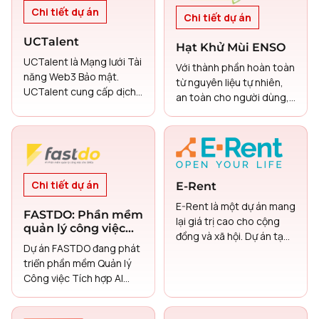
liệu rắn.
Chi tiết dự án
Chi tiết dự án
UCTalent
Hạt Khử Mùi ENSO
UCTalent là Mạng lưới Tài
Với thành phần hoàn toàn
năng Web3 Bảo mật.
từ nguyên liệu tự nhiên,
UCTalent cung cấp dịch
an toàn cho người dùng,
vụ giới thiệu tuyển dụng
hiệu quả ngay lập tức và
bí mật trên chuỗi, kết nối
có thể sử dụng lâu dài.
các tài năng hàng đầu
trong lĩnh vực blockchain
và Web3 thông qua một
mạng lưới đáng tin cậy,
Chi tiết dự án
E-Rent
dựa trên phần thưởng và
E-Rent là một dự án mang
Đại lý AI nghề nghiệp giúp
FASTDO: Phần mềm
lại giá trị cao cho cộng
tài năng phát triển sự
quản lý công việc
đồng và xã hội. Dự án tạo
nghiệp một cách suôn sẻ
tích hợp với công
Dự án FASTDO đang phát
ra nhiều việc làm cho
nghệ AI (trí tuệ
và an toàn.
triển phần mềm Quản lý
người lao động, giúp các
nhân tạo)
Công việc Tích hợp AI
tài xế lái xe an toàn hơn
sáng tạo, được thiết kế
và cư xử lịch sự hơn thông
đặc biệt để giải quyết các
qua các khóa đào tạo