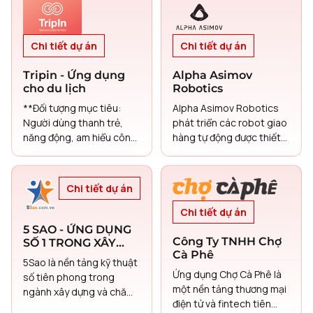
hiệu quả hoạt động quan
trước khi gia nhập.
trọng đang phổ biến
trong các Doanh nghiệp
Chi tiết dự án
Chi tiết dự án
Nhỏ và Vừa (SMEs).
Nghiên cứu ban đầu, bao
Tripin - Ứng dụng
Alpha Asimov
gồm phân tích nhu cầu và
cho du lịch
Robotics
thách thức của SMEs
(dựa trên việc triển khai
**Đối tượng mục tiêu:
Alpha Asimov Robotics
nền tảng Fastdo hiện có),
Người dùng thanh trẻ,
phát triển các robot giao
đã chỉ ra những khó khăn
năng động, am hiểu công
hàng tự động được thiết
đáng kể trong việc truy
nghệ từ 16-40 tuổi.
kế cho logistics cuối
cập và tổng hợp thông tin
cùng trong môi trường đô
nội bộ của công ty. Vấn đề
thị.
Chi tiết dự án
này đặc biệt ảnh hưởng
đến nhân viên mới và cản
Chi tiết dự án
trở năng suất tổng thể,
5 SAO - ỨNG DỤNG
yêu cầu sự hỗ trợ quá
Công Ty TNHH Chợ
SỐ 1 TRONG XÂY
mức từ nhân viên hoạt
Cà Phê
DỰNG, CHĂM SÓC
5Sao là nền tảng kỹ thuật
động.
NHÀ CỬA, SỬA
Ứng dụng Chợ Cà Phê là
số tiên phong trong
CHỮA NHỎ VÀ
một nền tảng thương mại
ngành xây dựng và chăm
TUYỂN DỤNG NHÀ
điện tử và fintech tiên
sóc nhà ở tại Việt Nam,
THẦU