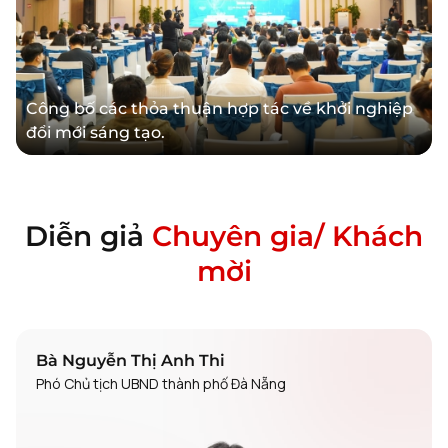
Công bố các thỏa thuận hợp tác về khởi nghiệp
đổi mới sáng tạo.
Diễn giả
Chuyên gia/ Khách
mời
Bà Nguyễn Thị Anh Thi
Phó Chủ tịch UBND thành phố Đà Nẵng