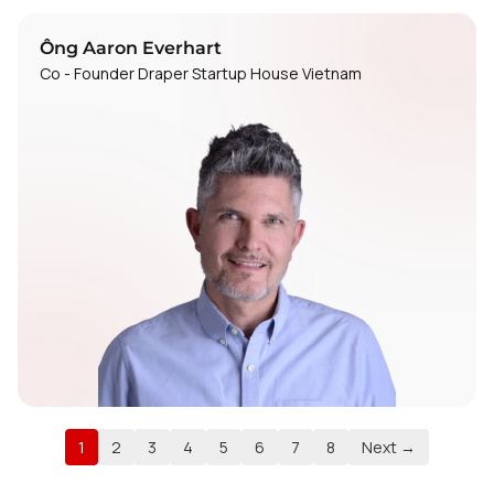
Ông Aaron Everhart
Co - Founder Draper Startup House Vietnam
1
2
3
4
5
6
7
8
Next →