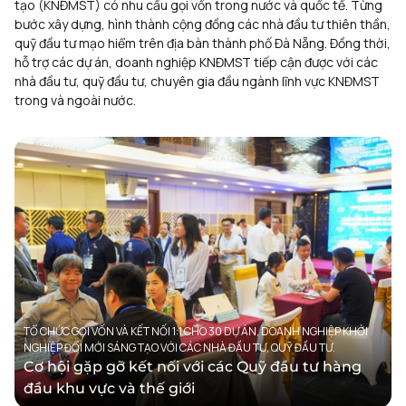
tạo (KNĐMST) có nhu cầu gọi vốn trong nước và quốc tế. Từng
bước xây dựng, hình thành cộng đồng các nhà đầu tư thiên thần,
quỹ đầu tư mạo hiểm trên địa bàn thành phố Đà Nẵng. Đồng thời,
hỗ trợ các dự án, doanh nghiệp KNĐMST tiếp cận được với các
nhà đầu tư, quỹ đầu tư, chuyên gia đầu ngành lĩnh vực KNĐMST
trong và ngoài nước.
TỔ CHỨC GỌI VỐN VÀ KẾT NỐI 1:1 CHO 30 DỰ ÁN, DOANH NGHIỆP KHỞI
NGHIỆP ĐỔI MỚI SÁNG TẠO VỚI CÁC NHÀ ĐẦU TƯ, QUỸ ĐẦU TƯ.
Cơ hội gặp gỡ kết nối với các Quỹ đầu tư hàng
đầu khu vực và thế giới