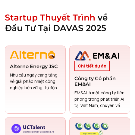
Startup Thuyết Trình
về
Đầu Tư Tại DAVAS 2025
Chi tiết dự án
Alterno Energy JSC
Nhu cầu ngày càng tăng
Công ty Cổ phần
về giải pháp nhiệt công
EM&AI
nghiệp bền vững, tự động
EM&AI là một công ty tiên
hóa và lưu trữ nhiệt. Các
phong trong phát triển AI
giải pháp LDES (Lưu trữ
tại Việt Nam, chuyên về
năng lượng dài hạn) như
NLP và AI đối thoại.
pin cát của Alternō cung
cấp nhiệt không phát
thải, chi phí thấp, giúp
giảm phụ thuộc vào nhiên