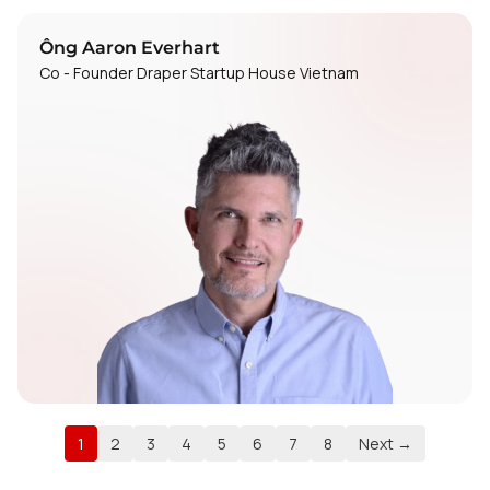
Ông Aaron Everhart
Co - Founder Draper Startup House Vietnam
1
2
3
4
5
6
7
8
Next →