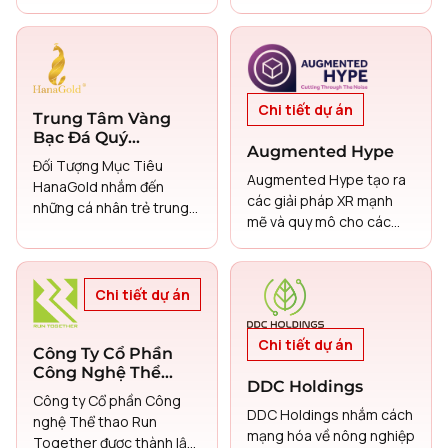
phong, được thiết kế
được thiết kế để kết nối
riêng cho ngành cà phê
chủ nhà với các nhà thầu
trị giá 11,5 tỷ USD của Việt
đã được xác minh và các
Nam.
kỹ thuật viên lành nghề
cho các dịch vụ từ sửa
Chi tiết dự án
chữa nhỏ đến xây dựng
Trung Tâm Vàng
toàn diện
Bạc Đá Quý
Augmented Hype
HanaGold
Đối Tượng Mục Tiêu
Augmented Hype tạo ra
HanaGold nhắm đến
các giải pháp XR mạnh
những cá nhân trẻ trung,
mẽ và quy mô cho các
năng động, tìm kiếm hình
doanh nghiệp, trải
thức tích lũy tài sản an
nghiệm thương hiệu, giáo
toàn và các lựa chọn đầu
dục và đào tạo.
tư tài chính thông minh.
Chi tiết dự án
Công ty cũng phục vụ
cho các nhà đầu tư vàng
Chi tiết dự án
Công Ty Cổ Phần
truyền thống và những
Công Nghệ Thể
người quan tâm đến quà
DDC Holdings
Thao Run Together
tặng quý giá và trang sức
Công ty Cổ phần Công
DDC Holdings nhắm cách
vàng.
nghệ Thể thao Run
mạng hóa về nông nghiệp
Together được thành lập