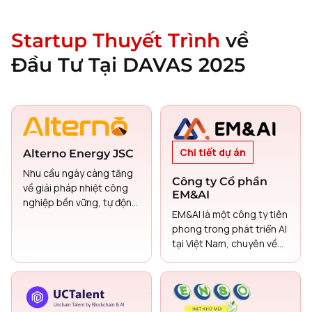
Startup Thuyết Trình
về
Đầu Tư Tại DAVAS 2025
Chi tiết dự án
Alterno Energy JSC
Nhu cầu ngày càng tăng
Công ty Cổ phần
về giải pháp nhiệt công
EM&AI
nghiệp bền vững, tự động
EM&AI là một công ty tiên
hóa và lưu trữ nhiệt. Các
phong trong phát triển AI
giải pháp LDES (Lưu trữ
tại Việt Nam, chuyên về
năng lượng dài hạn) như
NLP và AI đối thoại.
pin cát của Alternō cung
cấp nhiệt không phát
thải, chi phí thấp, giúp
giảm phụ thuộc vào nhiên