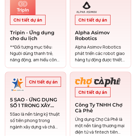
hiệu quả hoạt động quan
trước khi gia nhập.
trọng đang phổ biến
trong các Doanh nghiệp
Chi tiết dự án
Chi tiết dự án
Nhỏ và Vừa (SMEs).
Nghiên cứu ban đầu, bao
Tripin - Ứng dụng
Alpha Asimov
gồm phân tích nhu cầu và
cho du lịch
Robotics
thách thức của SMEs
(dựa trên việc triển khai
**Đối tượng mục tiêu:
Alpha Asimov Robotics
nền tảng Fastdo hiện có),
Người dùng thanh trẻ,
phát triển các robot giao
đã chỉ ra những khó khăn
năng động, am hiểu công
hàng tự động được thiết
đáng kể trong việc truy
nghệ từ 16-40 tuổi.
kế cho logistics cuối
cập và tổng hợp thông tin
cùng trong môi trường đô
nội bộ của công ty. Vấn đề
thị.
Chi tiết dự án
này đặc biệt ảnh hưởng
đến nhân viên mới và cản
Chi tiết dự án
trở năng suất tổng thể,
5 SAO - ỨNG DỤNG
yêu cầu sự hỗ trợ quá
Công Ty TNHH Chợ
SỐ 1 TRONG XÂY
mức từ nhân viên hoạt
Cà Phê
DỰNG, CHĂM SÓC
5Sao là nền tảng kỹ thuật
động.
NHÀ CỬA, SỬA
Ứng dụng Chợ Cà Phê là
số tiên phong trong
CHỮA NHỎ VÀ
một nền tảng thương mại
ngành xây dựng và chăm
TUYỂN DỤNG NHÀ
điện tử và fintech tiên
sóc nhà ở tại Việt Nam,
THẦU