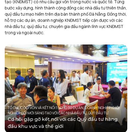
tạo (KNĐMST) có nhu cầu gọi vốn trong nước và quốc tế. Từng
bước xây dựng, hình thành cộng đồng các nhà đầu tư thiên thần,
quỹ đầu tư mạo hiểm trên địa bàn thành phố Đà Nẵng. Đồng thời,
hỗ trợ các dự án, doanh nghiệp KNĐMST tiếp cận được với các
nhà đầu tư, quỹ đầu tư, chuyên gia đầu ngành lĩnh vực KNĐMST
trong và ngoài nước.
TỔ CHỨC GỌI VỐN VÀ KẾT NỐI 1:1 CHO 30 DỰ ÁN, DOANH NGHIỆP KHỞI
NGHIỆP ĐỔI MỚI SÁNG TẠO VỚI CÁC NHÀ ĐẦU TƯ, QUỸ ĐẦU TƯ.
Cơ hội gặp gỡ kết nối với các Quỹ đầu tư hàng
đầu khu vực và thế giới