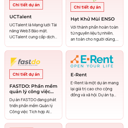
liệu rắn.
Chi tiết dự án
Chi tiết dự án
UCTalent
Hạt Khử Mùi ENSO
UCTalent là Mạng lưới Tài
Với thành phần hoàn toàn
năng Web3 Bảo mật.
từ nguyên liệu tự nhiên,
UCTalent cung cấp dịch
an toàn cho người dùng,
vụ giới thiệu tuyển dụng
hiệu quả ngay lập tức và
bí mật trên chuỗi, kết nối
có thể sử dụng lâu dài.
các tài năng hàng đầu
trong lĩnh vực blockchain
và Web3 thông qua một
mạng lưới đáng tin cậy,
Chi tiết dự án
E-Rent
dựa trên phần thưởng và
E-Rent là một dự án mang
Đại lý AI nghề nghiệp giúp
FASTDO: Phần mềm
lại giá trị cao cho cộng
tài năng phát triển sự
quản lý công việc
đồng và xã hội. Dự án tạo
nghiệp một cách suôn sẻ
tích hợp với công
Dự án FASTDO đang phát
ra nhiều việc làm cho
nghệ AI (trí tuệ
và an toàn.
triển phần mềm Quản lý
người lao động, giúp các
nhân tạo)
Công việc Tích hợp AI
tài xế lái xe an toàn hơn
sáng tạo, được thiết kế
và cư xử lịch sự hơn thông
đặc biệt để giải quyết các
qua các khóa đào tạo