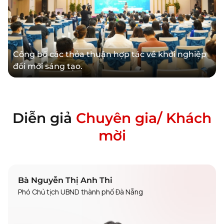
Công bố các thỏa thuận hợp tác về khởi nghiệp
đổi mới sáng tạo.
Diễn giả
Chuyên gia/ Khách
mời
Bà Nguyễn Thị Anh Thi
Phó Chủ tịch UBND thành phố Đà Nẵng