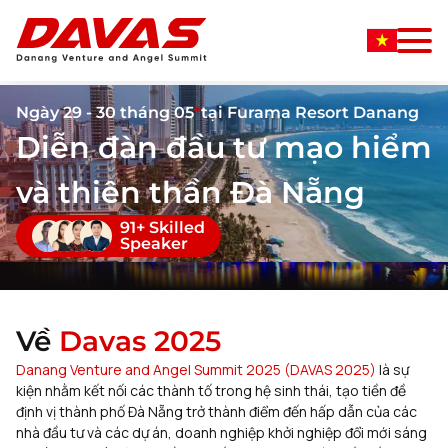
Ngày 29 - 30 tháng 05
*
tại Furama Resort Danang
Diễn đàn đầu tư mạo hiểm
và thiên thần Đà Nẵng
91+ Skilled
Speaker
Về
Davas 2025
Danang Venture and Angel Summit 2025 (DAVAS 2025)
là sự
kiện nhằm kết nối các thành tố trong hệ sinh thái, tạo tiền đề
định vị thành phố Đà Nẵng trở thành điểm đến hấp dẫn của các
nhà đầu tư và các dự án, doanh nghiệp khởi nghiệp đổi mới sáng