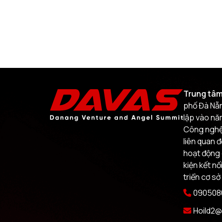
Trung tâm
phố Đà Nẵn
lập vào nă
Công nghệ.
liên quan 
hoạt động 
kiện kết nố
triển cơ sở
0905080
Hoild2@