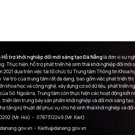
 Hỗ trợ khởi nghiệp đổi mới sáng tạo Đà Nẵng
là đơn vị sự n
g. Thực hiện, hỗ trợ phát triển hệ sinh thái khởi nghiệp đổi mớ
m 2021 dựa trên việc tái tổ chức từ Trung tâm Thông tin Khoa
 Vai trò của trung tâm rất đa dạng, bao gồm việc phát triển th
đến khoa học và công nghệ, xây dựng cơ sở dữ liệu, phát triển n
của Sở. Ngoài ra, Trung tâm còn thực hiện các hoạt động kết nối
i, triển lãm trưng bày sản phẩm khởi nghiệp và đổi mới sáng tạo,
 hạ tầng kỹ thuật để phục vụ cho hệ sinh thái khởi nghiệp và đổi
292 (Mr. Hoi)
- 0787312249 (Mr. Kiet)
danang.gov.vn
- Kietlv@danang.gov.vn