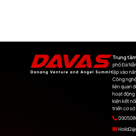
Trung tâm
phố Đà Nẵn
lập vào nă
Công nghệ.
liên quan 
hoạt động 
kiện kết nố
triển cơ sở
0905080
Hoild2@