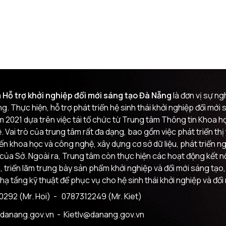
 Hỗ trợ khởi nghiệp đổi mới sáng tạo Đà Nẵng
là đơn vị sự n
g. Thực hiện, hỗ trợ phát triển hệ sinh thái khởi nghiệp đổi mớ
m 2021 dựa trên việc tái tổ chức từ Trung tâm Thông tin Khoa
 Vai trò của trung tâm rất đa dạng, bao gồm việc phát triển th
đến khoa học và công nghệ, xây dựng cơ sở dữ liệu, phát triển n
của Sở. Ngoài ra, Trung tâm còn thực hiện các hoạt động kết nối
i, triển lãm trưng bày sản phẩm khởi nghiệp và đổi mới sáng tạo,
 hạ tầng kỹ thuật để phục vụ cho hệ sinh thái khởi nghiệp và đổi
292 (Mr. Hoi)
- 0787312249 (Mr. Kiet)
danang.gov.vn
- Kietlv@danang.gov.vn