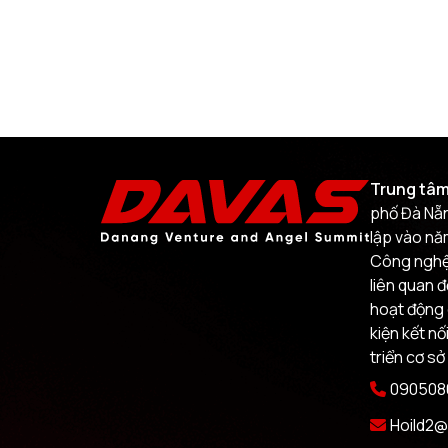
Trung tâm
phố Đà Nẵn
lập vào nă
Công nghệ.
liên quan 
hoạt động 
kiện kết nố
triển cơ sở
0905080
Hoild2@