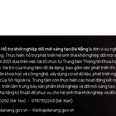
 Hỗ trợ khởi nghiệp đổi mới sáng tạo Đà Nẵng
là đơn vị sự n
g. Thực hiện, hỗ trợ phát triển hệ sinh thái khởi nghiệp đổi mớ
m 2021 dựa trên việc tái tổ chức từ Trung tâm Thông tin Khoa
 Vai trò của trung tâm rất đa dạng, bao gồm việc phát triển th
đến khoa học và công nghệ, xây dựng cơ sở dữ liệu, phát triển n
của Sở. Ngoài ra, Trung tâm còn thực hiện các hoạt động kết nối
i, triển lãm trưng bày sản phẩm khởi nghiệp và đổi mới sáng tạo,
 hạ tầng kỹ thuật để phục vụ cho hệ sinh thái khởi nghiệp và đổi
292 (Mr. Hoi)
- 0787312249 (Mr. Kiet)
danang.gov.vn
- Kietlv@danang.gov.vn