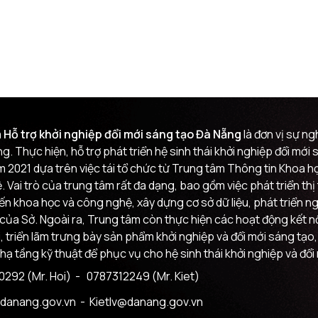
 Hỗ trợ khởi nghiệp đổi mới sáng tạo Đà Nẵng
là đơn vị sự n
g. Thực hiện, hỗ trợ phát triển hệ sinh thái khởi nghiệp đổi mớ
m 2021 dựa trên việc tái tổ chức từ Trung tâm Thông tin Khoa
 Vai trò của trung tâm rất đa dạng, bao gồm việc phát triển th
đến khoa học và công nghệ, xây dựng cơ sở dữ liệu, phát triển n
của Sở. Ngoài ra, Trung tâm còn thực hiện các hoạt động kết nối
i, triển lãm trưng bày sản phẩm khởi nghiệp và đổi mới sáng tạo,
 hạ tầng kỹ thuật để phục vụ cho hệ sinh thái khởi nghiệp và đổi
292 (Mr. Hoi)
- 0787312249 (Mr. Kiet)
danang.gov.vn
- Kietlv@danang.gov.vn