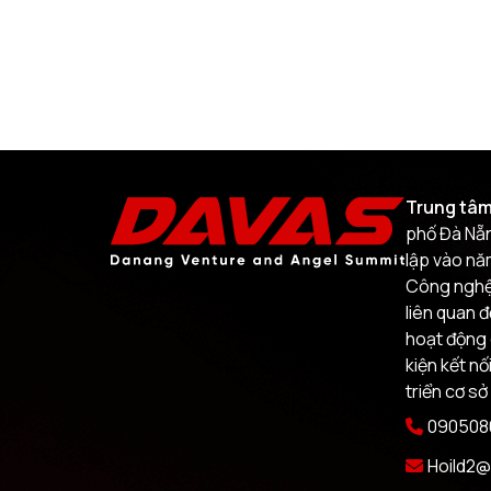
Trung tâm
phố Đà Nẵn
lập vào nă
Công nghệ.
liên quan 
hoạt động 
kiện kết nố
triển cơ sở
0905080
Hoild2@