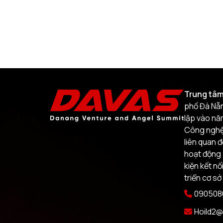
Trung tâm
phố Đà Nẵn
lập vào nă
Công nghệ.
liên quan 
hoạt động 
kiện kết nố
triển cơ sở
0905080
Hoild2@