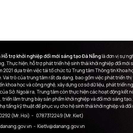
 Hỗ trợ khởi nghiệp đổi mới sáng tạo Đà Nẵng
là đơn vị sự n
g. Thực hiện, hỗ trợ phát triển hệ sinh thái khởi nghiệp đổi mớ
m 2021 dựa trên việc tái tổ chức từ Trung tâm Thông tin Khoa
 Vai trò của trung tâm rất đa dạng, bao gồm việc phát triển th
đến khoa học và công nghệ, xây dựng cơ sở dữ liệu, phát triển n
của Sở. Ngoài ra, Trung tâm còn thực hiện các hoạt động kết nối
i, triển lãm trưng bày sản phẩm khởi nghiệp và đổi mới sáng tạo,
 hạ tầng kỹ thuật để phục vụ cho hệ sinh thái khởi nghiệp và đổi
292 (Mr. Hoi)
- 0787312249 (Mr. Kiet)
danang.gov.vn
- Kietlv@danang.gov.vn