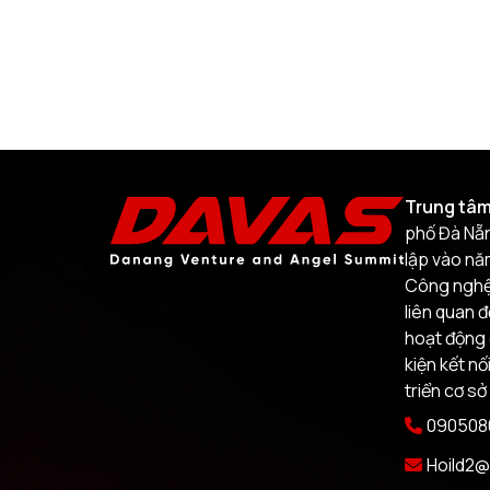
Trung tâm
phố Đà Nẵn
lập vào nă
Công nghệ.
liên quan 
hoạt động 
kiện kết nố
triển cơ sở
0905080
Hoild2@