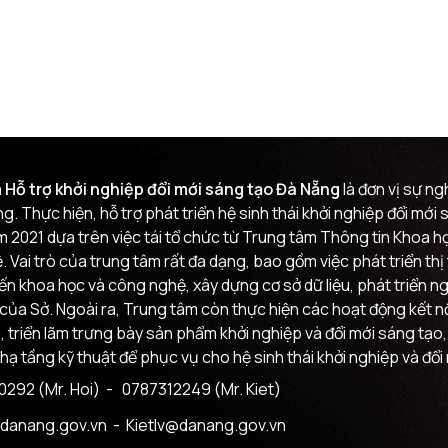
 Hỗ trợ khởi nghiệp đổi mới sáng tạo Đà Nẵng
là đơn vị sự n
g. Thực hiện, hỗ trợ phát triển hệ sinh thái khởi nghiệp đổi mớ
m 2021 dựa trên việc tái tổ chức từ Trung tâm Thông tin Khoa
 Vai trò của trung tâm rất đa dạng, bao gồm việc phát triển th
đến khoa học và công nghệ, xây dựng cơ sở dữ liệu, phát triển n
của Sở. Ngoài ra, Trung tâm còn thực hiện các hoạt động kết nối
i, triển lãm trưng bày sản phẩm khởi nghiệp và đổi mới sáng tạo,
 hạ tầng kỹ thuật để phục vụ cho hệ sinh thái khởi nghiệp và đổi
292 (Mr. Hoi)
- 0787312249 (Mr. Kiet)
danang.gov.vn
- Kietlv@danang.gov.vn