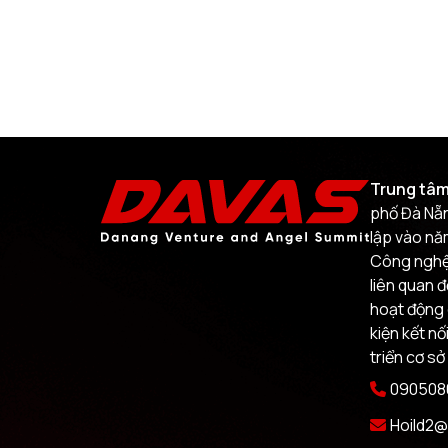
Trung tâm
phố Đà Nẵn
lập vào nă
Công nghệ.
liên quan 
hoạt động 
kiện kết nố
triển cơ sở
0905080
Hoild2@