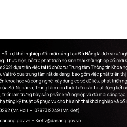
 Hỗ trợ khởi nghiệp đổi mới sáng tạo Đà Nẵng
là đơn vị sự n
g. Thực hiện, hỗ trợ phát triển hệ sinh thái khởi nghiệp đổi mớ
m 2021 dựa trên việc tái tổ chức từ Trung tâm Thông tin Khoa
 Vai trò của trung tâm rất đa dạng, bao gồm việc phát triển th
đến khoa học và công nghệ, xây dựng cơ sở dữ liệu, phát triển n
của Sở. Ngoài ra, Trung tâm còn thực hiện các hoạt động kết nối
i, triển lãm trưng bày sản phẩm khởi nghiệp và đổi mới sáng tạo,
 hạ tầng kỹ thuật để phục vụ cho hệ sinh thái khởi nghiệp và đổi
292 (Mr. Hoi)
- 0787312249 (Mr. Kiet)
danang.gov.vn
- Kietlv@danang.gov.vn