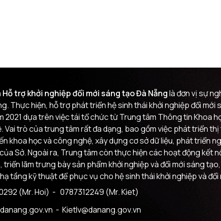
 Hỗ trợ khởi nghiệp đổi mới sáng tạo Đà Nẵng
là đơn vị sự n
g. Thực hiện, hỗ trợ phát triển hệ sinh thái khởi nghiệp đổi mớ
m 2021 dựa trên việc tái tổ chức từ Trung tâm Thông tin Khoa
 Vai trò của trung tâm rất đa dạng, bao gồm việc phát triển th
đến khoa học và công nghệ, xây dựng cơ sở dữ liệu, phát triển n
của Sở. Ngoài ra, Trung tâm còn thực hiện các hoạt động kết nối
i, triển lãm trưng bày sản phẩm khởi nghiệp và đổi mới sáng tạo,
 hạ tầng kỹ thuật để phục vụ cho hệ sinh thái khởi nghiệp và đổi
292 (Mr. Hoi)
- 0787312249 (Mr. Kiet)
danang.gov.vn
- Kietlv@danang.gov.vn