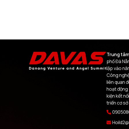
Trung tâm
phố Đà Nẵn
lập vào nă
Công nghệ.
liên quan 
hoạt động 
kiện kết nố
triển cơ sở
0905080
Hoild2@