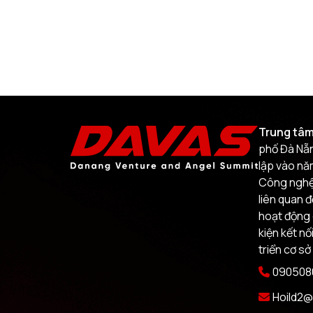
Trung tâm
phố Đà Nẵn
lập vào nă
Công nghệ.
liên quan 
hoạt động 
kiện kết nố
triển cơ sở
0905080
Hoild2@