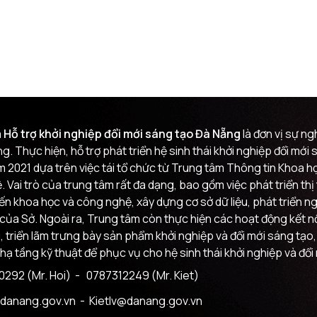
 Hỗ trợ khởi nghiệp đổi mới sáng tạo Đà Nẵng
là đơn vị sự n
g. Thực hiện, hỗ trợ phát triển hệ sinh thái khởi nghiệp đổi mớ
m 2021 dựa trên việc tái tổ chức từ Trung tâm Thông tin Khoa
 Vai trò của trung tâm rất đa dạng, bao gồm việc phát triển th
đến khoa học và công nghệ, xây dựng cơ sở dữ liệu, phát triển n
của Sở. Ngoài ra, Trung tâm còn thực hiện các hoạt động kết nối
i, triển lãm trưng bày sản phẩm khởi nghiệp và đổi mới sáng tạo,
 hạ tầng kỹ thuật để phục vụ cho hệ sinh thái khởi nghiệp và đổi
292 (Mr. Hoi)
- 0787312249 (Mr. Kiet)
danang.gov.vn
- Kietlv@danang.gov.vn