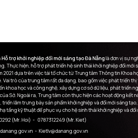
 Hỗ trợ khởi nghiệp đổi mới sáng tạo Đà Nẵng
là đơn vị sự n
g. Thực hiện, hỗ trợ phát triển hệ sinh thái khởi nghiệp đổi mớ
m 2021 dựa trên việc tái tổ chức từ Trung tâm Thông tin Khoa
 Vai trò của trung tâm rất đa dạng, bao gồm việc phát triển th
đến khoa học và công nghệ, xây dựng cơ sở dữ liệu, phát triển n
của Sở. Ngoài ra, Trung tâm còn thực hiện các hoạt động kết nối
i, triển lãm trưng bày sản phẩm khởi nghiệp và đổi mới sáng tạo,
 hạ tầng kỹ thuật để phục vụ cho hệ sinh thái khởi nghiệp và đổi
292 (Mr. Hoi)
- 0787312249 (Mr. Kiet)
danang.gov.vn
- Kietlv@danang.gov.vn