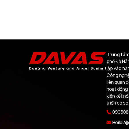
Trung tâm
phố Đà Nẵn
lập vào nă
Công nghệ.
liên quan 
hoạt động 
kiện kết nố
triển cơ sở
0905080
Hoild2@