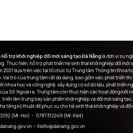
 Hỗ trợ khởi nghiệp đổi mới sáng tạo Đà Nẵng
là đơn vị sự n
g. Thực hiện, hỗ trợ phát triển hệ sinh thái khởi nghiệp đổi mớ
m 2021 dựa trên việc tái tổ chức từ Trung tâm Thông tin Khoa
 Vai trò của trung tâm rất đa dạng, bao gồm việc phát triển th
đến khoa học và công nghệ, xây dựng cơ sở dữ liệu, phát triển n
của Sở. Ngoài ra, Trung tâm còn thực hiện các hoạt động kết nối
i, triển lãm trưng bày sản phẩm khởi nghiệp và đổi mới sáng tạo,
 hạ tầng kỹ thuật để phục vụ cho hệ sinh thái khởi nghiệp và đổi
292 (Mr. Hoi)
- 0787312249 (Mr. Kiet)
danang.gov.vn
- Kietlv@danang.gov.vn