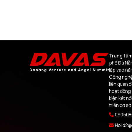
Trung tâm
phố Đà Nẵn
lập vào nă
Công nghệ.
liên quan 
hoạt động 
kiện kết nố
triển cơ sở
0905080
Hoild2@